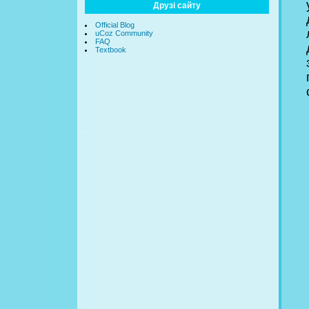
Друзі сайту
Official Blog
uCoz Community
FAQ
Textbook