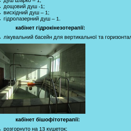
душ Шарко – 1;
дощовий душ -1;
висхідний душ – 1;
гідролазерний душ – 1.
кабінет гідрокінезотерапії:
лікувальний басейн для вертикальної та горизонталь
кабінет бішофітотерапії:
розгорнуто на 13 кушеток;