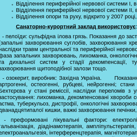
Відділення периферійної нервової системи I, ві
Відділення периферійної нервової системи II, в
Відділення опори та руху, відкрито у 2007 році,
Санаторно-курортний заклад використовує
- пелоїди: сульфідна ілова грязь. Показання до за
(запальні захворювання суглобів, захворювання хреб
наслідки травм центральної та периферійної нервово
фаза запальних захворювань, лихоманка, онкологіч
та дихальної систем у стадії декомпенсації, ту
захворювання щитоподібної залози тощо.
- озокерит, виробник: Західна Україна. Показання
артрогенні, остеогенні, рубцеві, нейрогенні; стан
Бехтєрєва у стані реміссії, наслідки переломів з
застосування: лихоманка, декомпенсовані хвороби с
астма, туберкульоз, дистрофії, онкологічні захворю
дванадцятипалої кишки, важкі захворювання печінк
- преформовані лікувальні фактори: електролік
гальванізація, діадінамотерапія, ампліпульстерапія
електроанальгезія, інтерференцтерапія, магнітотерап