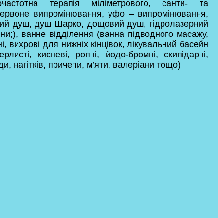
кочастотна терапія міліметрового, санти- та
ачервоне випромінювання, уфо – випромінювання,
ярний душ, душ Шарко, дощовий душ, гідролазерний
нни;), ванне відділення (ванна підводного масажу,
і, вихрові для нижніх кінцівок, лікувальний басейн
рлисті, кисневі, ропні, йодо-бромні, скипідарні,
и, нагітків, причепи, м’яти, валеріани тощо)