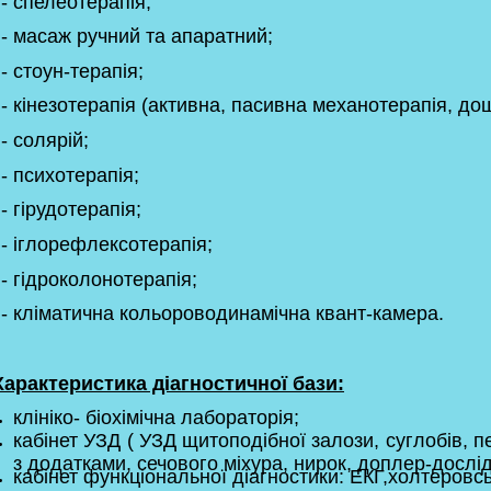
- спелеотерапія;
- масаж ручний та апаратний;
- стоун-терапія;
- кінезотерапія (активна, пасивна механотерапія, до
- солярій;
- психотерапія;
- гірудотерапія;
- іглорефлексотерапія;
- гідроколонотерапія;
- кліматична кольороводинамічна квант-камера.
арактеристика діагностичної бази:
клініко- біохімічна лабораторія;
кабінет УЗД ( УЗД щитоподібної залози, суглобів, п
з додатками, сечового міхура, нирок, доплер-дослі
кабінет функціональної діагностики: ЕКГ,холтеровс