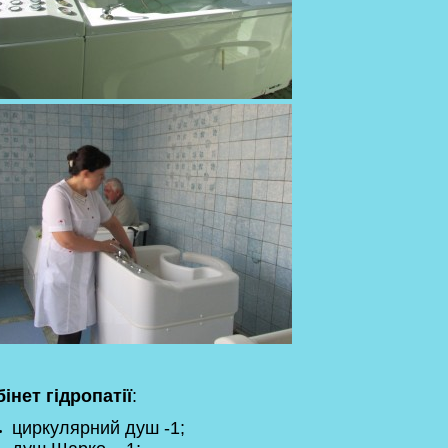
бінет гідропатії
:
циркулярний душ -1;