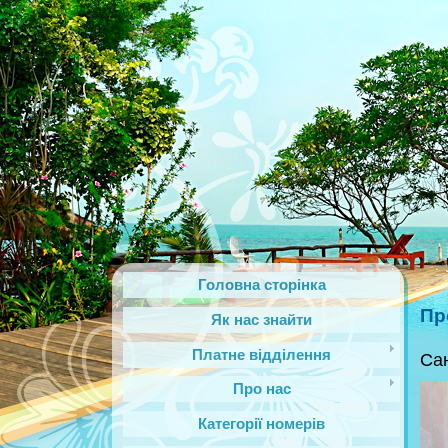
Головна сторінка
Пр
Як нас знайти
Платне відділення
Сан
Про нас
Категорії номерів